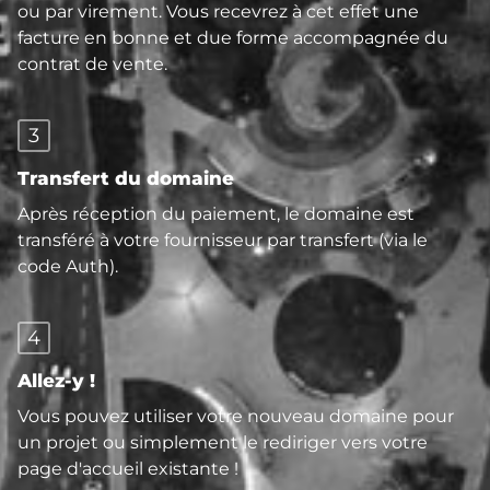
ou par virement. Vous recevrez à cet effet une
facture en bonne et due forme accompagnée du
contrat de vente.
3
Transfert du domaine
Après réception du paiement, le domaine est
transféré à votre fournisseur par transfert (via le
code Auth).
4
Allez-y !
Vous pouvez utiliser votre nouveau domaine pour
un projet ou simplement le rediriger vers votre
page d'accueil existante !